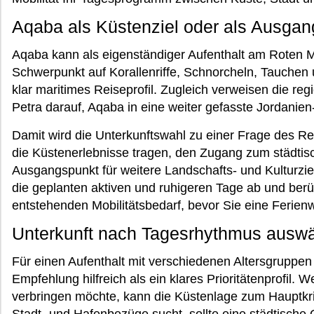
Aqaba als Küstenziel oder als Ausga
Aqaba kann als eigenständiger Aufenthalt am Roten 
Schwerpunkt auf Korallenriffe, Schnorcheln, Tauchen u
klar maritimes Reiseprofil. Zugleich verweisen die r
Petra darauf, Aqaba in eine weiter gefasste Jordanie
Damit wird die Unterkunftswahl zu einer Frage des Rei
die Küstenerlebnisse tragen, den Zugang zum städtisc
Ausgangspunkt für weitere Landschafts- und Kulturzi
die geplanten aktiven und ruhigeren Tage ab und berü
entstehenden Mobilitätsbedarf, bevor Sie eine Ferie
Unterkunft nach Tagesrhythmus ausw
Für einen Aufenthalt mit verschiedenen Altersgruppen
Empfehlung hilfreich als ein klares Prioritätenprofil. 
verbringen möchte, kann die Küstenlage zum Hauptk
Stadt- und Hafenbezüge sucht, sollte eine städtische 