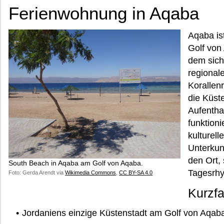
Ferienwohnung in Aqaba
Aqaba is
Golf von
dem sich
regional
Korallenr
die Küst
Aufenthal
funktion
kulturel
Unterkunf
den Ort,
South Beach in Aqaba am Golf von Aqaba.
Tagesrhy
Foto: Gerda Arendt via
Wikimedia Commons
,
CC BY-SA 4.0
Kurzf
Jordaniens einzige Küstenstadt am Golf von Aqab