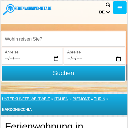
DE
Wohin reisen Sie?
Anreise
Abreise
Suchen
UNTERKÜNFTE WELTWEIT
»
ITALIEN
»
PIEMONT
»
TURIN
»
BARDONECCHIA
Ferienwohnung in