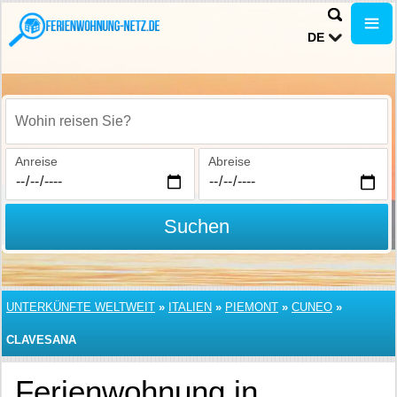
DE
Wohin reisen Sie?
Anreise
Abreise
Suchen
UNTERKÜNFTE WELTWEIT
»
ITALIEN
»
PIEMONT
»
CUNEO
»
CLAVESANA
Ferienwohnung in