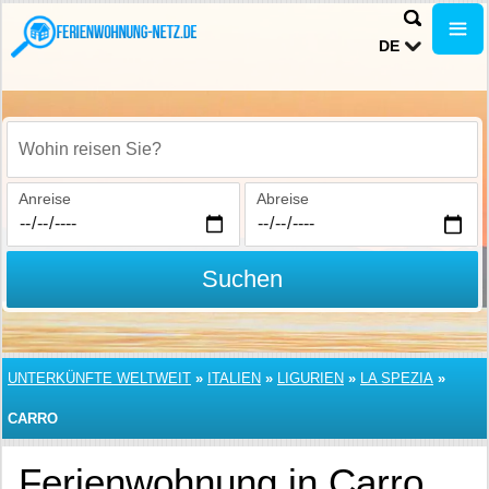
DE
Wohin reisen Sie?
Anreise
Abreise
Suchen
UNTERKÜNFTE WELTWEIT
»
ITALIEN
»
LIGURIEN
»
LA SPEZIA
»
CARRO
Ferienwohnung in Carro