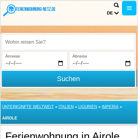
DE
Wohin reisen Sie?
Anreise
Abreise
Suchen
UNTERKÜNFTE WELTWEIT
»
ITALIEN
»
LIGURIEN
»
IMPERIA
»
AIROLE
Ferienwohnung in Airole