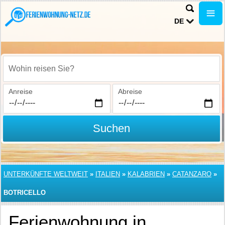
DE
Wohin reisen Sie?
Anreise
Abreise
Suchen
UNTERKÜNFTE WELTWEIT
»
ITALIEN
»
KALABRIEN
»
CATANZARO
»
BOTRICELLO
Ferienwohnung in