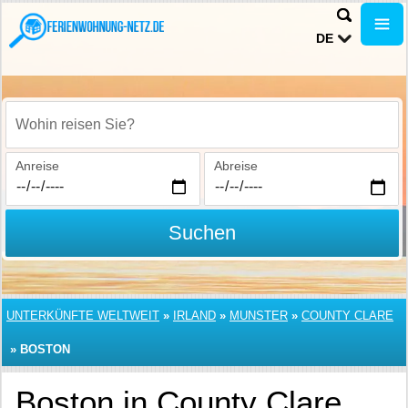
DE
Wohin reisen Sie?
Anreise
Abreise
Suchen
UNTERKÜNFTE WELTWEIT
»
IRLAND
»
MUNSTER
»
COUNTY CLARE
»
BOSTON
Boston in County Clare