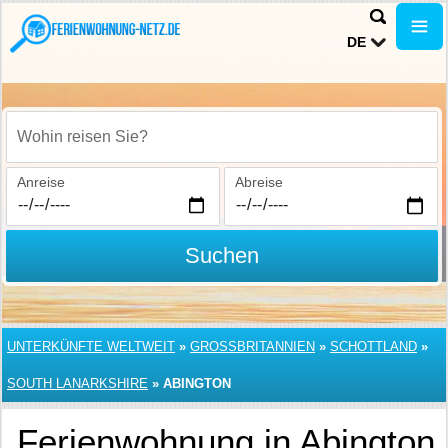
DE
Wohin reisen Sie?
Anreise
Abreise
Suchen
UNTERKÜNFTE WELTWEIT
»
GROSSBRITANNIEN
»
SCHOTTLAND
»
SOUTH LANARKSHIRE
»
ABINGTON
Ferienwohnung in Abington