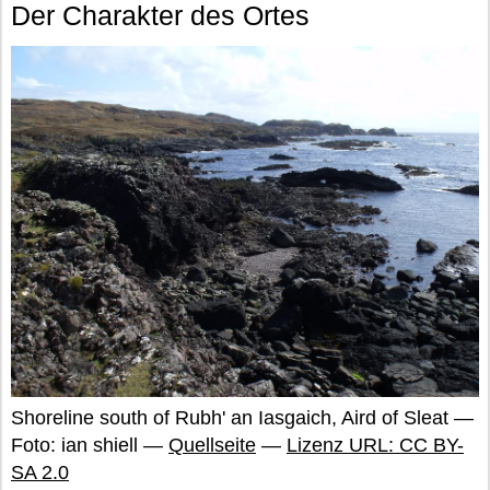
Der Charakter des Ortes
Shoreline south of Rubh' an Iasgaich, Aird of Sleat —
Foto: ian shiell —
Quellseite
—
Lizenz URL: CC BY-
SA 2.0