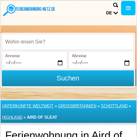
DE
Wohin reisen Sie?
Anreise
Abreise
Suchen
UNTERKÜNFTE WELTWEIT
»
GROSSBRITANNIEN
»
SCHOTTLAND
»
HIGHLAND
»
AIRD OF SLEAT
Ferienwohnung in Aird of