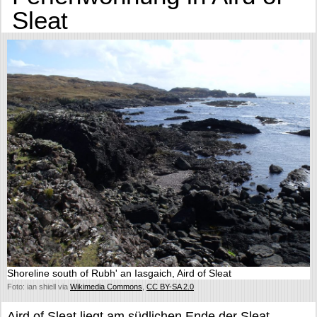
Sleat
Shoreline south of Rubh' an Iasgaich, Aird of Sleat
Foto: ian shiell via
Wikimedia Commons
,
CC BY-SA 2.0
Aird of Sleat liegt am südlichen Ende der Sleat-