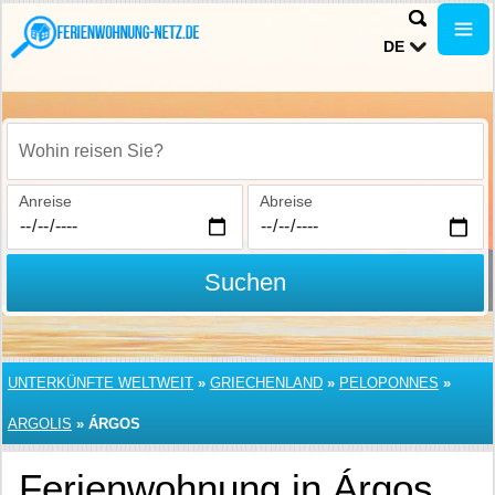
DE
Wohin reisen Sie?
Anreise
Abreise
Suchen
UNTERKÜNFTE WELTWEIT
»
GRIECHENLAND
»
PELOPONNES
»
ARGOLIS
»
ÁRGOS
Ferienwohnung in Árgos