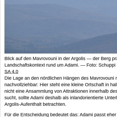
Blick auf den Mavrovouni in der Argolis — der Berg p
Landschaftskontext rund um Adami. — Foto: Schupp
SA 4.0
Die Lage an den nördlichen Hängen des Mavrovouni 
nachvollziehbar: Hier steht eine kleine Ortschaft in ha
nicht eine Ansammlung von Attraktionen innerhalb d
sucht, sollte Adami deshalb als inlandorientierte Unte
Argolis-Aufenthalt betrachten.
Für die Entscheidung bedeutet das: Adami passt eher 