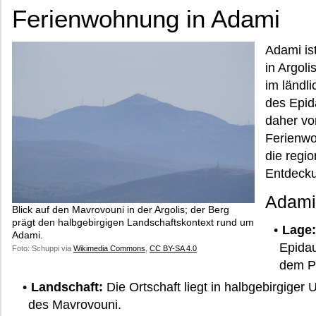
Ferienwohnung in Adami
Adami ist
in Argoli
im ländl
des Epida
daher vo
Ferienwo
die regio
Entdecku
Adami 
Blick auf den Mavrovouni in der Argolis; der Berg
prägt den halbgebirgigen Landschaftskontext rund um
Lage:
Adami.
Epidau
Foto: Schuppi via
Wikimedia Commons
,
CC BY-SA 4.0
dem P
Landschaft:
Die Ortschaft liegt in halbgebirgige
des Mavrovouni.