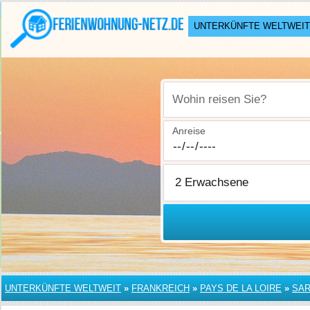
UNTERKÜNFTE WELTWEIT
Wohin reisen Sie?
Anreise
UNTERKÜNFTE WELTWEIT
»
FRANKREICH
»
PAYS DE LA LOIRE
»
SA