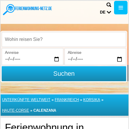
DE
Wohin reisen Sie?
Anreise
Abreise
Suchen
UNTERKÜNFTE WELTWEIT
»
FRANKREICH
»
KORSIKA
»
HAUTE-CORSE
»
CALENZANA
Ferienwohnung in