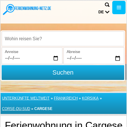
DE
Wohin reisen Sie?
Anreise
Abreise
Suchen
UNTERKÜNFTE WELTWEIT
»
FRANKREICH
»
KORSIKA
»
CORSE-DU-SUD
»
CARGESE
Ferienwohnung in Cargese