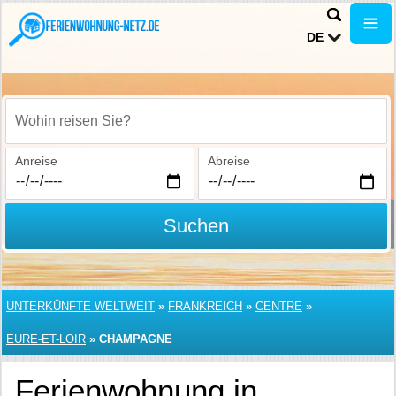
DE
Wohin reisen Sie?
Anreise
Abreise
Suchen
UNTERKÜNFTE WELTWEIT
»
FRANKREICH
»
CENTRE
»
EURE-ET-LOIR
»
CHAMPAGNE
Ferienwohnung in