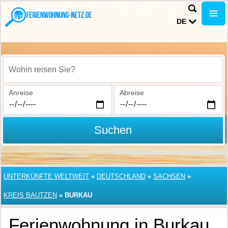
DE
Wohin reisen Sie?
Anreise
Abreise
Suchen
UNTERKÜNFTE WELTWEIT
»
DEUTSCHLAND
»
SACHSEN
»
KREIS BAUTZEN
»
BURKAU
Ferienwohnung in Burkau