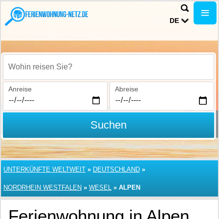
DE
Wohin reisen Sie?
Anreise
Abreise
Suchen
UNTERKÜNFTE WELTWEIT
»
DEUTSCHLAND
»
NORDRHEIN WESTFALEN
»
WESEL
»
ALPEN
Ferienwohnung in Alpen