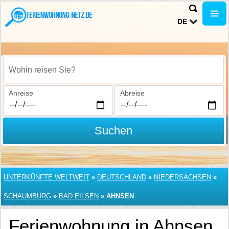
DE
Wohin reisen Sie?
Anreise
Abreise
Suchen
UNTERKÜNFTE WELTWEIT
»
DEUTSCHLAND
»
NIEDERSACHSEN
»
SCHAUMBURG
»
BAD EILSEN
»
AHNSEN
Ferienwohnung in Ahnsen