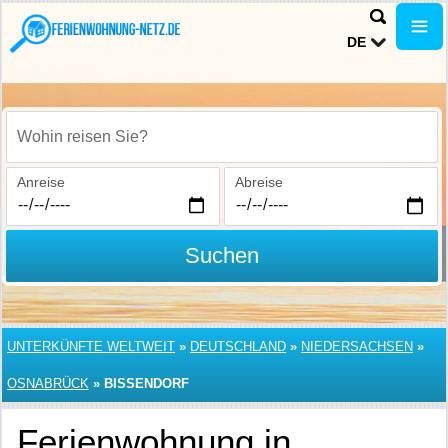
DE
Wohin reisen Sie?
Anreise
Abreise
Suchen
UNTERKÜNFTE WELTWEIT
»
DEUTSCHLAND
»
NIEDERSACHSEN
»
OSNABRÜCK
»
BISSENDORF
Ferienwohnung in