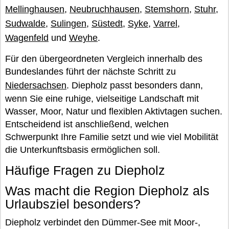
Mellinghausen
,
Neubruchhausen
,
Stemshorn
,
Stuhr
,
Sudwalde
,
Sulingen
,
Süstedt
,
Syke
,
Varrel
,
Wagenfeld
und
Weyhe
.
Für den übergeordneten Vergleich innerhalb des
Bundeslandes führt der nächste Schritt zu
Niedersachsen
. Diepholz passt besonders dann,
wenn Sie eine ruhige, vielseitige Landschaft mit
Wasser, Moor, Natur und flexiblen Aktivtagen suchen.
Entscheidend ist anschließend, welchen
Schwerpunkt Ihre Familie setzt und wie viel Mobilität
die Unterkunftsbasis ermöglichen soll.
Häufige Fragen zu Diepholz
Was macht die Region Diepholz als
Urlaubsziel besonders?
Diepholz verbindet den Dümmer-See mit Moor-,