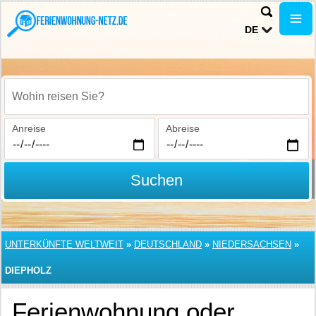
DE
Wohin reisen Sie?
Anreise
Abreise
Suchen
UNTERKÜNFTE WELTWEIT
»
DEUTSCHLAND
»
NIEDERSACHSEN
»
DIEPHOLZ
Ferienwohnung oder