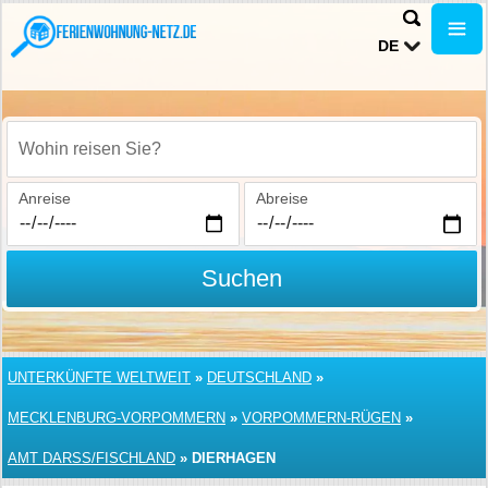
DE
Wohin reisen Sie?
Anreise
Abreise
Suchen
UNTERKÜNFTE WELTWEIT
»
DEUTSCHLAND
»
MECKLENBURG-VORPOMMERN
»
VORPOMMERN-RÜGEN
»
AMT DARSS/FISCHLAND
»
DIERHAGEN