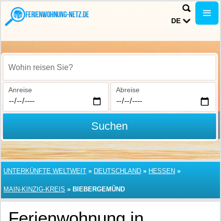
DE
Wohin reisen Sie?
Anreise
Abreise
Suchen
UNTERKÜNFTE WELTWEIT
»
DEUTSCHLAND
»
HESSEN
»
MAIN-KINZIG-KREIS
»
BIEBERGEMÜND
Ferienwohnung in