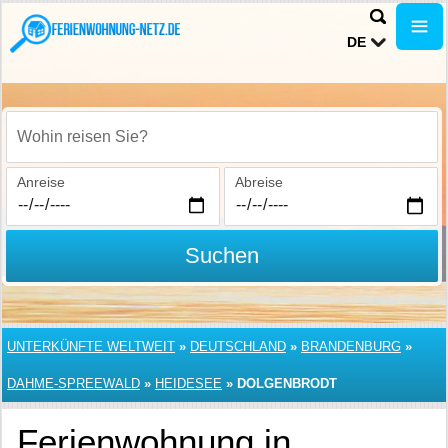
DE
Wohin reisen Sie?
Anreise
Abreise
Suchen
UNTERKÜNFTE WELTWEIT
»
DEUTSCHLAND
»
BRANDENBURG
»
DAHME-SPREEWALD
»
HEIDESEE
»
DOLGENBRODT
Ferienwohnung in