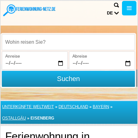
DE
Wohin reisen Sie?
Anreise
Abreise
Suchen
UNTERKÜNFTE WELTWEIT
»
DEUTSCHLAND
»
BAYERN
»
OSTALLGÄU
»
EISENBERG
Ferienwohnung in