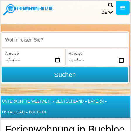
DE
Wohin reisen Sie?
Anreise
Abreise
Suchen
UNTERKÜNFTE WELTWEIT
»
DEUTSCHLAND
»
BAYERN
»
OSTALLGÄU
»
BUCHLOE
Ferienwohnung in Buchloe