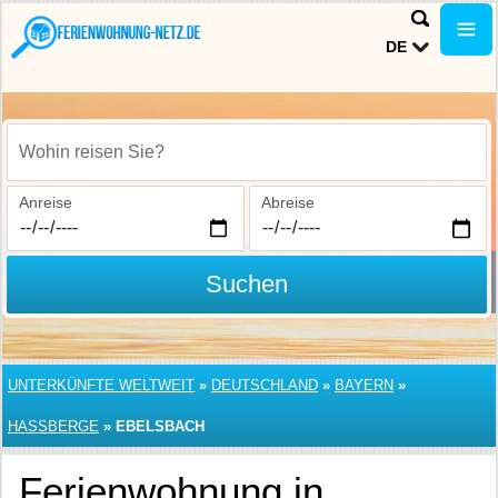
DE
Wohin reisen Sie?
Anreise
Abreise
Suchen
UNTERKÜNFTE WELTWEIT
»
DEUTSCHLAND
»
BAYERN
»
HASSBERGE
»
EBELSBACH
Ferienwohnung in