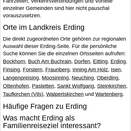
Fahrzeiten, Verkehrsverbindungen und Vorteile
einzelner Gemeinden sind hier nicht pauschal
vorauszusetzen.
Orte im Landkreis Erding
Die direkt zugeordneten Orte gehören zur regionalen
Auswahl dieser Erding-Seite. Für die persönliche
Suche können Sie die einzelnen Ortsseiten aufrufen:
Bockhorn
,
Buch Am Buchrain
,
Dorfen
,
Eitting
,
Erding
,
Finsing
,
Forstern
,
Fraunberg
,
Inning Am Holz
,
Isen
,
Langenpreising
,
Moosinning
,
Neuching
,
Oberding
,
Ottenhofen
,
Pastetten
,
Sankt Wolfgang
,
Steinkirchen
,
Taufkirchen (Vils)
,
Walpertskirchen
und
Wartenberg
.
Häufige Fragen zu Erding
Was macht Erding als
Familienreiseziel interessant?