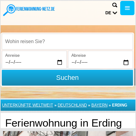
DE
Wohin reisen Sie?
Anreise
Abreise
Suchen
UNTERKÜNFTE WELTWEIT
»
DEUTSCHLAND
»
BAYERN
»
ERDING
Ferienwohnung in Erding