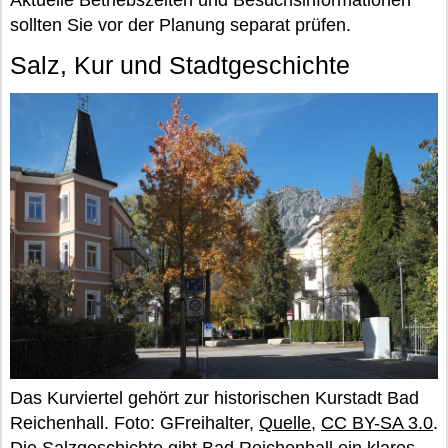
Aktuelle Betriebszeiten und Besuchsinformationen
sollten Sie vor der Planung separat prüfen.
Salz, Kur und Stadtgeschichte
Das Kurviertel gehört zur historischen Kurstadt Bad
Reichenhall. Foto: GFreihalter,
Quelle
,
CC BY-SA 3.0
.
Die Salzgeschichte gibt Bad Reichenhall ein klares