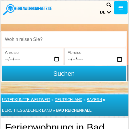
DE
Wohin reisen Sie?
Anreise
Abreise
Suchen
UNTERKÜNFTE WELTWEIT
»
DEUTSCHLAND
»
BAYERN
»
BERCHTESGADENER LAND
»
BAD REICHENHALL
Ferienwohnung in Bad