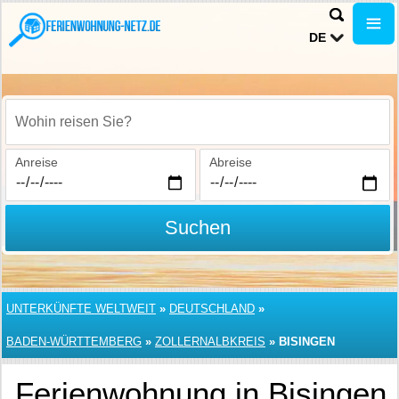
DE
Wohin reisen Sie?
Anreise
Abreise
Suchen
UNTERKÜNFTE WELTWEIT
»
DEUTSCHLAND
»
BADEN-WÜRTTEMBERG
»
ZOLLERNALBKREIS
»
BISINGEN
Ferienwohnung in Bisingen