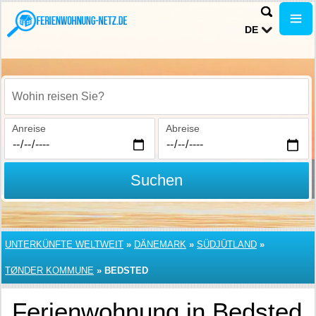
DE
Wohin reisen Sie?
Anreise
Abreise
Suchen
UNTERKÜNFTE WELTWEIT
»
DÄNEMARK
»
SÜDJÜTLAND
»
TØNDER KOMMUNE
»
BEDSTED
Ferienwohnung in Bedsted