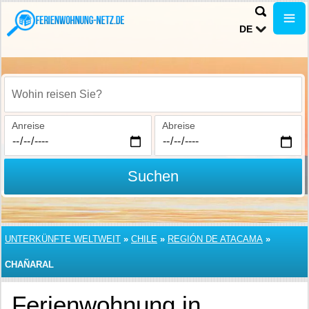
DE
Wohin reisen Sie?
Anreise
Abreise
Suchen
UNTERKÜNFTE WELTWEIT
»
CHILE
»
REGIÓN DE ATACAMA
»
CHAÑARAL
Ferienwohnung in