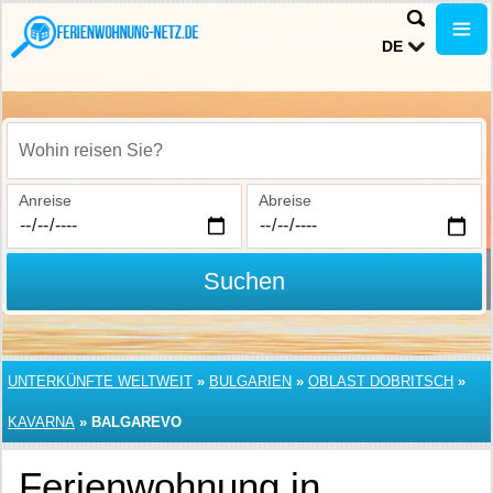
DE
Wohin reisen Sie?
Anreise
Abreise
Suchen
UNTERKÜNFTE WELTWEIT
»
BULGARIEN
»
OBLAST DOBRITSCH
»
KAVARNA
»
BALGAREVO
Ferienwohnung in