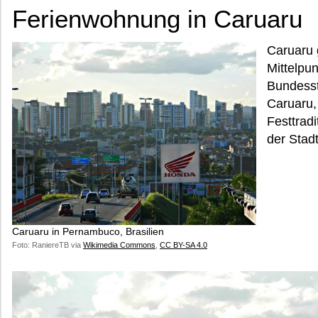
Ferienwohnung in Caruaru
Caruaru g
Mittelpun
Bundesst
Caruaru,
Festtrad
der Stadt
Caruaru in Pernambuco, Brasilien
Foto: RaniereTB via
Wikimedia Commons
,
CC BY-SA 4.0