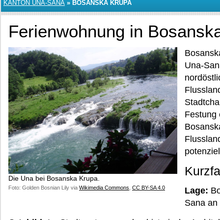
KANTON UNA-SANA
»
BOSANSKA KRUPA
Ferienwohnung in Bosansk
Bosanska
Una-Sana
nordöstli
Flusslan
Stadtchar
Festung 
Bosanska
Flusslan
potenzie
Kurzf
Die Una bei Bosanska Krupa.
Foto: Golden Bosnian Lily via
Wikimedia Commons
,
CC BY-SA 4.0
Lage:
Bo
Sana an 