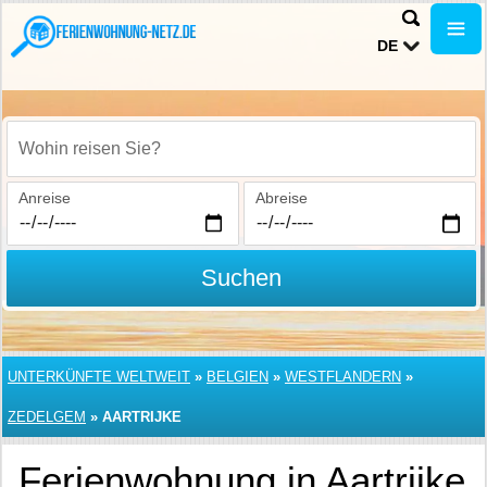
DE
Wohin reisen Sie?
Anreise
Abreise
Suchen
UNTERKÜNFTE WELTWEIT
»
BELGIEN
»
WESTFLANDERN
»
ZEDELGEM
»
AARTRIJKE
Ferienwohnung in Aartrijke