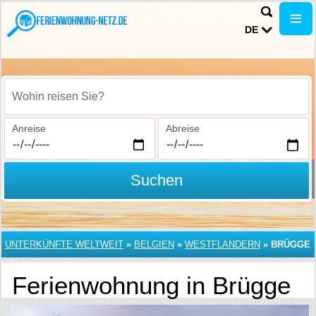
DE
Wohin reisen Sie?
Anreise
Abreise
Suchen
UNTERKÜNFTE WELTWEIT
»
BELGIEN
»
WESTFLANDERN
»
BRÜGGE
Ferienwohnung in Brügge