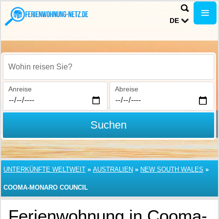
DE
Wohin reisen Sie?
Anreise
Abreise
Suchen
UNTERKÜNFTE WELTWEIT
»
AUSTRALIEN
»
NEW SOUTH WALES
»
COOMA-MONARO COUNCIL
Ferienwohnung in Cooma-